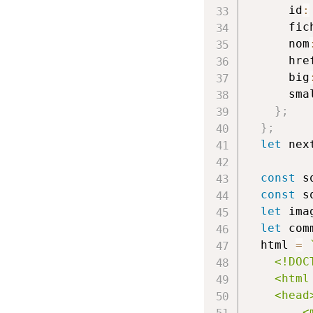
      id
:
      fic
      nom
      hre
      big
      sma
}
;
}
;
let
 nex
const
 s
const
 s
let
 ima
let
 com
  html 
=
    <!DOCT
    <html
    <head>
        <