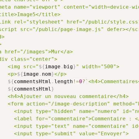
meta name="viewport" content="width=device-wid
title>Image5</title>

link rel="stylesheet" href="/public/style.css"
script src="/public/page-image.js" defer></scr
>



a href="/images">Mur</a>

div class="center">

   <img src="
${
image
.
big
}
" width="500">

   <p>
${
image
.
nom
}
</p>

${
commentsHtml
.
length
!=
0
?
`
<h4>Commentaires
${
commentsHtml
}
   <h4>Ajouter un nouveau commentaire</h4>

   <form action="/image-description" method="P
     <input type="hidden" name="numero" id="n
     <label for="commentaire">Commentaire : </
     <input type="text" name="commentaire" id=
     <input type="submit" value="Envoyer">
