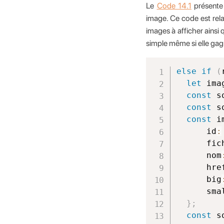
Le
Code 14.1
présente 
image. Ce code est rela
images à afficher ainsi
simple même si elle gagn
else
if
(
let
 ima
const
 s
const
 s
const
 i
      id
:
      fic
      nom
      hre
      big
      sma
}
;
const
 s