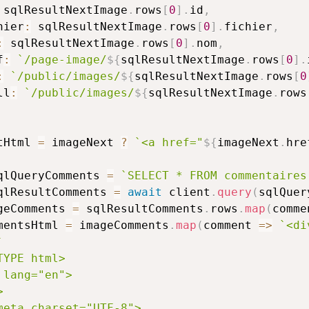
 sqlResultNextImage
.
rows
[
0
]
.
id
,
hier
:
 sqlResultNextImage
.
rows
[
0
]
.
fichier
,
:
 sqlResultNextImage
.
rows
[
0
]
.
nom
,
f
:
`
/page-image/
${
sqlResultNextImage
.
rows
[
0
]
.
:
`
/public/images/
${
sqlResultNextImage
.
rows
[
0
ll
:
`
/public/images/
${
sqlResultNextImage
.
rows
tHtml 
=
 imageNext 
?
`
<a href="
${
imageNext
.
hre
qlQueryComments 
=
`
SELECT * FROM commentaires
qlResultComments 
=
await
 client
.
query
(
sqlQuer
geComments 
=
 sqlResultComments
.
rows
.
map
(
comme
mentsHtml 
=
 imageComments
.
map
(
comment
=>
`
<di
`
YPE html>

 lang="en">



meta charset="UTF-8">
