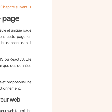
Chapitre suivant →
e page
seule et unique page
ment cette page en
r les données dont il
JS ou ReactJS. Elle
yer que des données
se et proposons une
nctionnement.
veur web
veur web fournit les