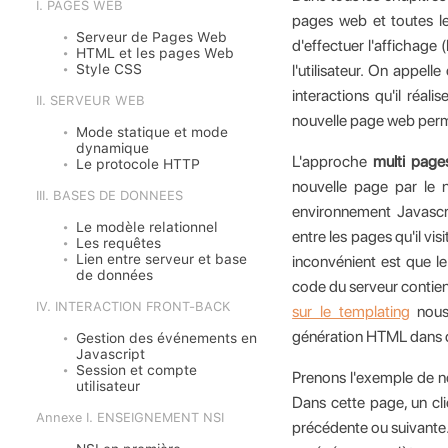
I. PAGES WEB
pages web et toutes l
Serveur de Pages Web
d'effectuer l'affichage 
HTML et les pages Web
l'utilisateur. On appel
Style CSS
interactions qu'il réal
II. SERVEUR WEB
nouvelle page web permet
Mode statique et mode
dynamique
L'approche
multi page
Le protocole HTTP
nouvelle page par le 
III. BASES DE DONNEES
environnement Javascri
Le modèle relationnel
entre les pages qu'il vi
Les requêtes
Lien entre serveur et base
inconvénient est que 
de données
code du serveur contie
IV. INTERACTION FRONT-BACK
sur le templating
nous 
génération HTML dans 
Gestion des événements en
Javascript
Session et compte
Prenons l'exemple de n
utilisateur
Dans cette page, un cl
Annexe I. ENSEIGNEMENT NSI
précédente ou suivante