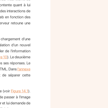
ntente quant à lui
 des interactions de
 web en fonction des
serveur retoune une
e chargement d'une
éation d'un nouvel
der de l'information
re 10
). Le deuxième
s ses réponses. Le
 HTML. Dans
l'annexe
t de séparer cette
e (voir
Figure 14.1
).
de passer à l'image
ur et lui demande de