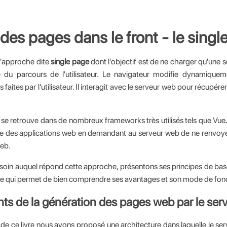
des pages dans le front - le singl
l'approche dite
single page
dont l'objectif est de ne charger qu'une 
té du parcours de l'utilisateur. Le navigateur modifie dynamique
 faites par l'utilisateur. Il interagit avec le serveur web pour récupére
se retrouve dans de nombreux frameworks très utilisés tels que Vue
ure des applications web en demandant au serveur web de ne renvo
web.
esoin auquel répond cette approche, présentons ses principes de ba
te qui permet de bien comprendre ses avantages et son mode de fo
ts de la génération des pages web par le ser
 de ce livre nous avons proposé une architecture dans laquelle le ser