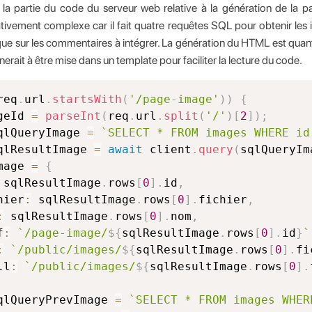
la partie du code du serveur web relative à la génération de la p
tivement complexe car il fait quatre requêtes SQL pour obtenir les i
 que sur les commentaires à intégrer. La génération du HTML est quant
erait à être mise dans un template pour faciliter la lecture du code.
req
.
url
.
startsWith
(
'/page-image'
)
)
{
geId 
=
parseInt
(
req
.
url
.
split
(
'/'
)
[
2
]
)
;
qlQueryImage 
=
`
SELECT * FROM images WHERE id
qlResultImage 
=
await
 client
.
query
(
sqlQueryIm
mage 
=
{
 sqlResultImage
.
rows
[
0
]
.
id
,
hier
:
 sqlResultImage
.
rows
[
0
]
.
fichier
,
:
 sqlResultImage
.
rows
[
0
]
.
nom
,
f
:
`
/page-image/
${
sqlResultImage
.
rows
[
0
]
.
id
}
`
:
`
/public/images/
${
sqlResultImage
.
rows
[
0
]
.
fi
ll
:
`
/public/images/
${
sqlResultImage
.
rows
[
0
]
.
qlQueryPrevImage 
=
`
SELECT * FROM images WHER