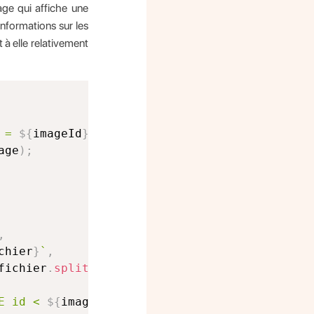
age qui affiche une
nformations sur les
 à elle relativement
 = 
${
imageId
}
;
`
;
age
)
;
,
chier
}
`
,
fichier
.
split
(
'.jpg'
)
[
0
]
}
_small.jpg
`
E id < 
${
imageId
}
 ORDER BY id DESC LIMIT 1;
`
;