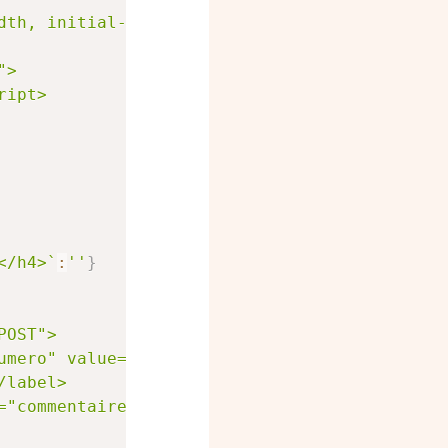
th, initial-scale=1.0">

>

ipt>

</h4>
`
:
''
}
OST">

umero" value="
${
imageId
}
">

label>

"commentaire">
