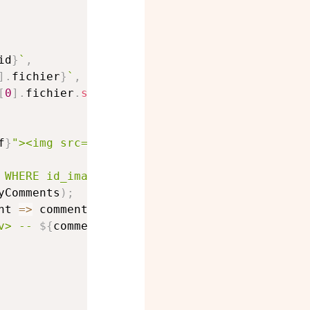
id
}
`
,
]
.
fichier
}
`
,
[
0
]
.
fichier
.
split
(
'.jpg'
)
[
0
]
}
_small.jpg
`
f
}
"><img src="
${
imageNext
.
small
}
"></a>
`
:
''
;
 WHERE id_image = 
${
imageId
}
;
`
;
yComments
)
;
nt
=>
 comment
.
texte
)
;
v> -- 
${
comment
}
 -- </div>
`
)
.
join
(
''
)
;