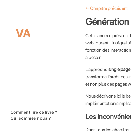
← Chapitre précédent
Génération 
VA
Cette annexe présente 
web durant l'intégrali
fonction des interactions
a besoin.
L'approche
single page
transforme l'architect
et non plus des pages 
Nous décrivons ici le b
implémentation simplis
Comment lire ce livre ?
Les inconvénien
Qui sommes nous ?
Dans tous les chapitres