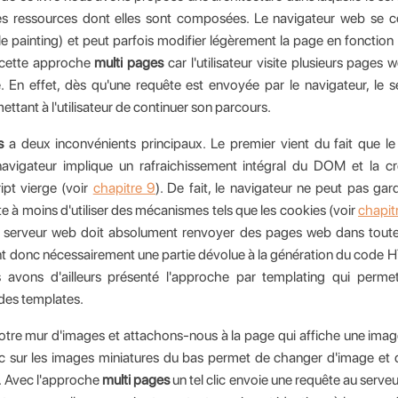
es ressources dont elles sont composées. Le navigateur web se co
(le painting) et peut parfois modifier légèrement la page en fonction
le cette approche
multi pages
car l'utilisateur visite plusieurs pages
ise. En effet, dès qu'une requête est envoyée par le navigateur, le 
tant à l'utilisateur de continuer son parcours.
s
a deux inconvénients principaux. Le premier vient du fait que l
navigateur implique un rafraichissement intégral du DOM et la cr
pt vierge (voir
chapitre 9
). De fait, le navigateur ne peut pas gar
site à moins d'utiliser des mécanismes tels que les cookies (voir
chapit
le serveur web doit absolument renvoyer des pages web dans toute
nt donc nécessairement une partie dévolue à la génération du code
avons d'ailleurs présenté l'approche par templating qui perme
des templates.
otre mur d'images et attachons-nous à la page qui affiche une imag
ic sur les images miniatures du bas permet de changer d'image et 
. Avec l'approche
multi pages
un tel clic envoie une requête au serve