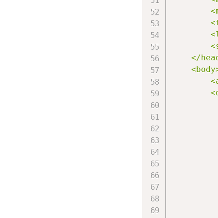
        <
        <
        <
        <
    </head
    <body>
        <
        <
         
         
         
         
         
         
         
         