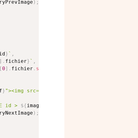
ryPrevImage
)
;
id
}
`
,
]
.
fichier
}
`
,
[
0
]
.
fichier
.
split
(
'.jpg'
)
[
0
]
}
_small.jpg
`
f
}
"><img src="
${
imagePrev
.
small
}
"></a>
`
:
''
;
E id > 
${
imageId
}
 ORDER BY id ASC LIMIT 1;
`
;
ryNextImage
)
;