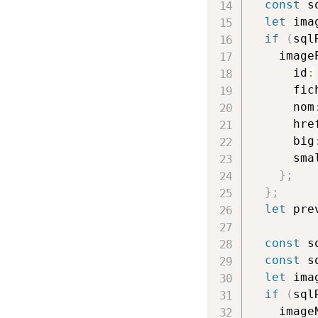
const
 s
let
 ima
if
(
sql
    image
      id
:
      fic
      nom
      hre
      big
      sma
}
;
}
;
let
 pre
const
 s
const
 s
let
 ima
if
(
sql
    image