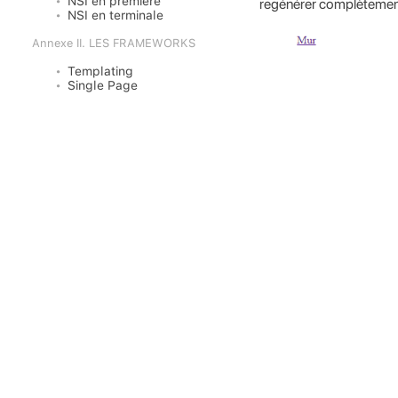
NSI en première
regénérer complètement 
NSI en terminale
Annexe II. LES FRAMEWORKS
Templating
Single Page