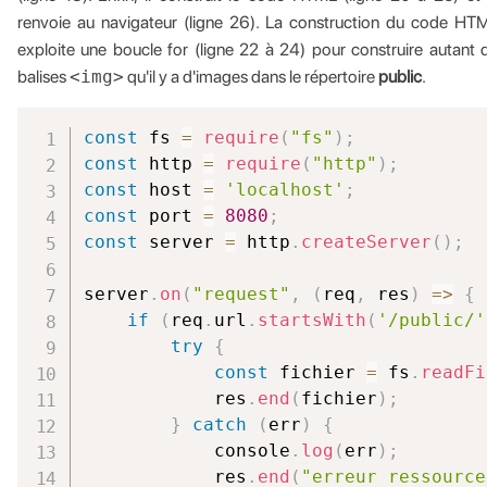
renvoie au navigateur (ligne 26). La construction du code HT
exploite une boucle for (ligne 22 à 24) pour construire autant 
balises
<img>
qu'il y a d'images dans le répertoire
public
.
const
 fs 
=
require
(
"fs"
)
;
const
 http 
=
require
(
"http"
)
;
const
 host 
=
'localhost'
;
const
 port 
=
8080
;
const
 server 
=
 http
.
createServer
(
)
;
server
.
on
(
"request"
,
(
req
,
 res
)
=>
{
if
(
req
.
url
.
startsWith
(
'/public/'
try
{
const
 fichier 
=
 fs
.
readFi
            res
.
end
(
fichier
)
;
}
catch
(
err
)
{
            console
.
log
(
err
)
;
            res
.
end
(
"erreur ressource