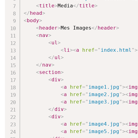
<
title
>
Media
</
title
>
</
head
>
<
body
>
<
header
>
Mes Images
</
header
>
<
nav
>
<
ul
>
<
li
>
<
a
href
=
"
index.html
"
>
</
ul
>
</
nav
>
<
section
>
<
div
>
<
a
href
=
"
image1.jpg
"
>
<
img
<
a
href
=
"
image2.jpg
"
>
<
img
<
a
href
=
"
image3.jpg
"
>
<
img
</
div
>
<
div
>
<
a
href
=
"
image4.jpg
"
>
<
img
<
a
href
=
"
image5.jpg
"
>
<
img