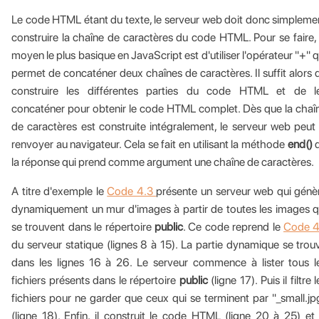
Le code HTML étant du texte, le serveur web doit donc simpleme
construire la chaîne de caractères du code HTML. Pour se faire, 
moyen le plus basique en JavaScript est d'utiliser l'opérateur "+" q
permet de concaténer deux chaînes de caractères. Il suffit alors 
construire les différentes parties du code HTML et de l
concaténer pour obtenir le code HTML complet. Dès que la chaî
de caractères est construite intégralement, le serveur web peut 
renvoyer au navigateur. Cela se fait en utilisant la méthode
end()
la réponse qui prend comme argument une chaîne de caractères.
A titre d'exemple le
Code 4.3
présente un serveur web qui génè
dynamiquement un mur d'images à partir de toutes les images q
se trouvent dans le répertoire
public
. Ce code reprend le
Code 4
du serveur statique (lignes 8 à 15). La partie dynamique se trou
dans les lignes 16 à 26. Le serveur commence à lister tous l
fichiers présents dans le répertoire
public
(ligne 17). Puis il filtre 
fichiers pour ne garder que ceux qui se terminent par "_small.jp
(ligne 18). Enfin, il construit le code HTML (ligne 20 à 25) et 