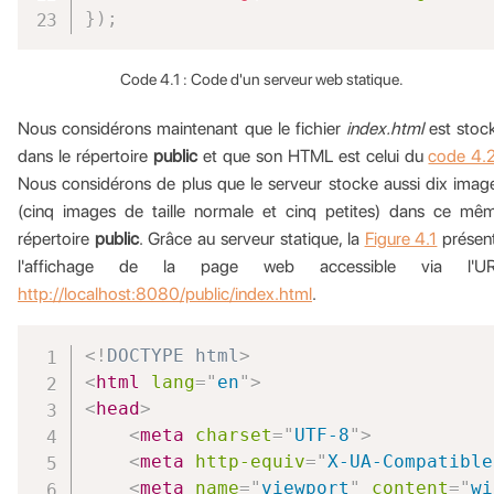
}
)
;
Code 4.1 : Code d'un serveur web statique.
Nous considérons maintenant que le fichier
index.html
est stoc
dans le répertoire
public
et que son HTML est celui du
code 4.
Nous considérons de plus que le serveur stocke aussi dix imag
(cinq images de taille normale et cinq petites) dans ce mê
répertoire
public
. Grâce au serveur statique, la
Figure 4.1
présen
l'affichage de la page web accessible via l'U
http://localhost:8080/public/index.html
.
<!
DOCTYPE
html
>
<
html
lang
=
"
en
"
>
<
head
>
<
meta
charset
=
"
UTF-8
"
>
<
meta
http-equiv
=
"
X-UA-Compatible
<
meta
name
=
"
viewport
"
content
=
"
wi