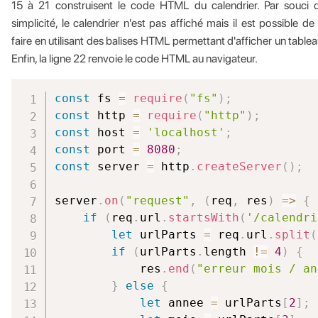
15 à 21 construisent le code HTML du calendrier. Par souci 
simplicité, le calendrier n'est pas affiché mais il est possible de 
faire en utilisant des balises HTML permettant d'afficher un tablea
Enfin, la ligne 22 renvoie le code HTML au navigateur.
const
 fs 
=
require
(
"fs"
)
;
const
 http 
=
require
(
"http"
)
;
const
 host 
=
'localhost'
;
const
 port 
=
8080
;
const
 server 
=
 http
.
createServer
(
)
;
server
.
on
(
"request"
,
(
req
,
 res
)
=>
{
if
(
req
.
url
.
startsWith
(
'/calendri
let
 urlParts 
=
 req
.
url
.
split
(
if
(
urlParts
.
length 
!=
4
)
{
            res
.
end
(
"erreur mois / an
}
else
{
let
 annee 
=
 urlParts
[
2
]
;