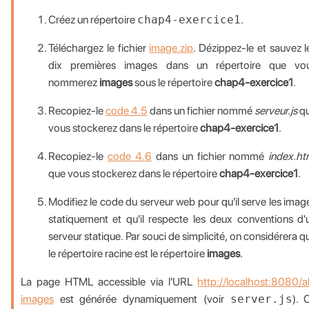
Créez un répertoire
chap4-exercice1
.
Téléchargez le fichier
image.zip
. Dézippez-le et sauvez l
dix premières images dans un répertoire que vo
nommerez
images
sous le répertoire
chap4-exercice1
.
Recopiez-le
code 4.5
dans un fichier nommé
serveur.js
q
vous stockerez dans le répertoire
chap4-exercice1
.
Recopiez-le
code 4.6
dans un fichier nommé
index.ht
que vous stockerez dans le répertoire
chap4-exercice1
.
Modifiez le code du serveur web pour qu'il serve les imag
statiquement et qu'il respecte les deux conventions d'
serveur statique. Par souci de simplicité, on considérera q
le répertoire racine est le répertoire
images
.
La page HTML accessible via l'URL
http://localhost:8080/al
images
est générée dynamiquement (voir
server.js
). 