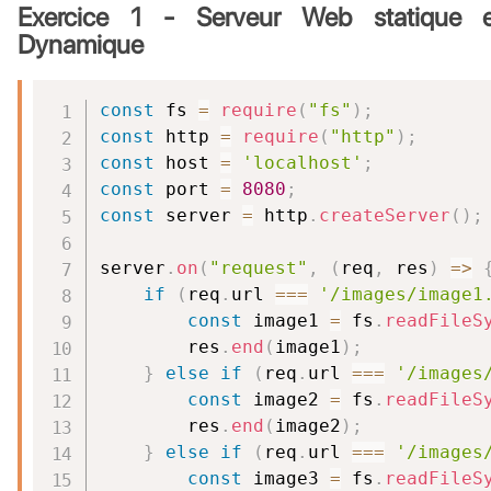
Exercice 1 - Serveur Web statique e
Dynamique
const
 fs 
=
require
(
"fs"
)
;
const
 http 
=
require
(
"http"
)
;
const
 host 
=
'localhost'
;
const
 port 
=
8080
;
const
 server 
=
 http
.
createServer
(
)
;
server
.
on
(
"request"
,
(
req
,
 res
)
=>
if
(
req
.
url 
===
'/images/image1
const
 image1 
=
 fs
.
readFileS
        res
.
end
(
image1
)
;
}
else
if
(
req
.
url 
===
'/images
const
 image2 
=
 fs
.
readFileS
        res
.
end
(
image2
)
;
}
else
if
(
req
.
url 
===
'/images
const
 image3 
=
 fs
.
readFileS