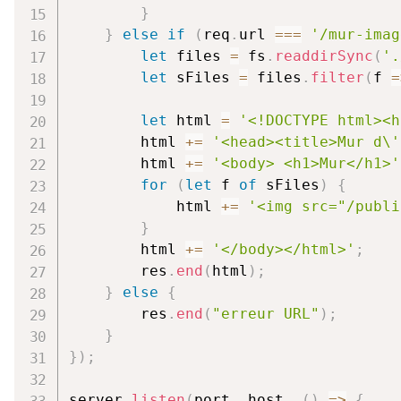
}
}
else
if
(
req
.
url 
===
'/mur-imag
let
 files 
=
 fs
.
readdirSync
(
'.
let
 sFiles 
=
 files
.
filter
(
f
=
let
 html 
=
'<!DOCTYPE html><h
        html 
+=
'<head><title>Mur d\'
        html 
+=
'<body> <h1>Mur</h1>'
for
(
let
 f 
of
 sFiles
)
{
            html 
+=
'<img src="/publi
}
        html 
+=
'</body></html>'
;
        res
.
end
(
html
)
;
}
else
{
        res
.
end
(
"erreur URL"
)
;
}
}
)
;
server
.
listen
(
port
,
 host
,
(
)
=>
{