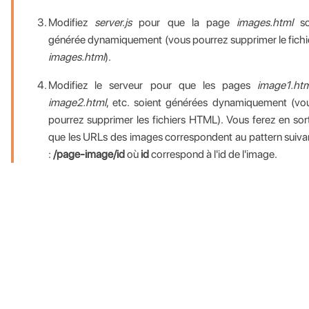
Modifiez
server.js
pour que la page
images.html
so
générée dynamiquement (vous pourrez supprimer le fichi
images.html
).
Modifiez le serveur pour que les pages
image1.htm
image2.html
, etc. soient générées dynamiquement (vo
pourrez supprimer les fichiers HTML). Vous ferez en sor
que les URLs des images correspondent au pattern suiva
:
/page-image/id
où
id
correspond à l'id de l'image.