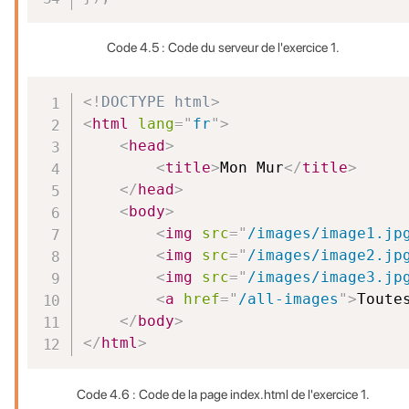
Code 4.5 : Code du serveur de l'exercice 1.
<!
DOCTYPE
html
>
<
html
lang
=
"
fr
"
>
<
head
>
<
title
>
Mon Mur
</
title
>
</
head
>
<
body
>
<
img
src
=
"
/images/image1.jp
<
img
src
=
"
/images/image2.jp
<
img
src
=
"
/images/image3.jp
<
a
href
=
"
/all-images
"
>
Toute
</
body
>
</
html
>
Code 4.6 : Code de la page index.html de l'exercice 1.