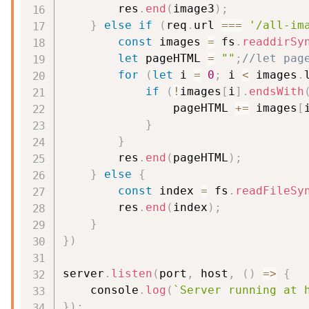
        res
.
end
(
image3
)
;
}
else
if
(
req
.
url 
===
'/all-im
const
 images 
=
 fs
.
readdirSy
let
 pageHTML 
=
""
;
//let pag
for
(
let
 i 
=
0
;
 i 
<
 images
.
if
(
!
images
[
i
]
.
endsWith
                pageHTML 
+=
 images
[
}
}
        res
.
end
(
pageHTML
)
;
}
else
{
const
 index 
=
 fs
.
readFileSy
        res
.
end
(
index
)
;
}
}
)
server
.
listen
(
port
,
 host
,
(
)
=>
{
    console
.
log
(
`
Server running at 
}
)
;