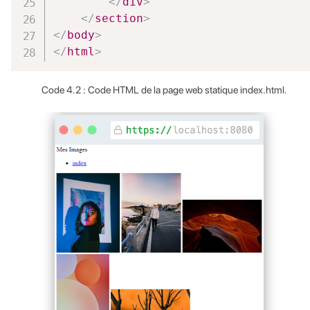
</
div
>
</
section
>
</
body
>
</
html
>
Code 4.2 : Code HTML de la page web statique index.html.