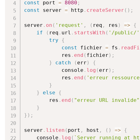
const
 port 
=
8080
;
const
 server 
=
 http
.
createServer
(
)
;
server
.
on
(
'request'
,
(
req
,
 res
)
=>
{
if
(
req
.
url
.
startsWith
(
'/public/'
try
{
const
 fichier 
=
 fs
.
readFi
            res
.
end
(
fichier
)
;
}
catch
(
err
)
{
            console
.
log
(
err
)
;
            res
.
end
(
'erreur ressource
}
}
else
{
        res
.
end
(
"erreur URL invalide"
}
}
)
;
server
.
listen
(
port
,
 host
,
(
)
=>
{
    console
.
log
(
`
Server running at ht