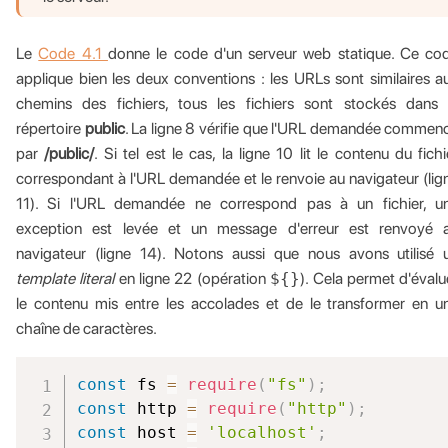
Le
Code 4.1
donne le code d'un serveur web statique. Ce co
applique bien les deux conventions : les URLs sont similaires a
chemins des fichiers, tous les fichiers sont stockés dans 
répertoire
public
. La ligne 8 vérifie que l'URL demandée commen
par
/public/
. Si tel est le cas, la ligne 10 lit le contenu du fichi
correspondant à l'URL demandée et le renvoie au navigateur (lig
11). Si l'URL demandée ne correspond pas à un fichier, u
exception est levée et un message d'erreur est renvoyé 
navigateur (ligne 14). Notons aussi que nous avons utilisé 
template literal
en ligne 22 (opération
${}
). Cela permet d'évalu
le contenu mis entre les accolades et de le transformer en u
chaîne de caractères.
const
 fs 
=
require
(
"fs"
)
;
const
 http 
=
require
(
"http"
)
;
const
 host 
=
'localhost'
;