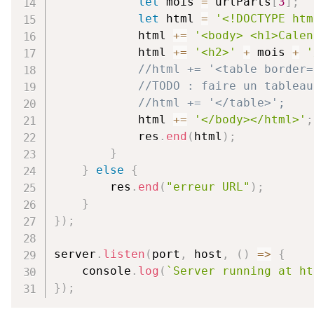
let
 mois 
=
 urlParts
[
3
]
;
let
 html 
=
'<!DOCTYPE htm
            html 
+=
'<body> <h1>Calen
            html 
+=
'<h2>'
+
 mois 
+
'
//html += '<table border=
//TODO : faire un tableau
//html += '</table>';
            html 
+=
'</body></html>'
;
            res
.
end
(
html
)
;
}
}
else
{
        res
.
end
(
"erreur URL"
)
;
}
}
)
;
server
.
listen
(
port
,
 host
,
(
)
=>
{
    console
.
log
(
`
Server running at ht
}
)
;